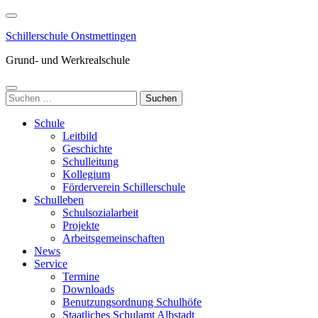
Zum
Inhalt
Schillerschule Onstmettingen
springen
(Enter
Grund- und Werkrealschule
drücken)
Suchen
nach:
Schule
Leitbild
Geschichte
Schulleitung
Kollegium
Förderverein Schillerschule
Schulleben
Schulsozialarbeit
Projekte
Arbeitsgemeinschaften
News
Service
Termine
Downloads
Benutzungsordnung Schulhöfe
Staatliches Schulamt Albstadt