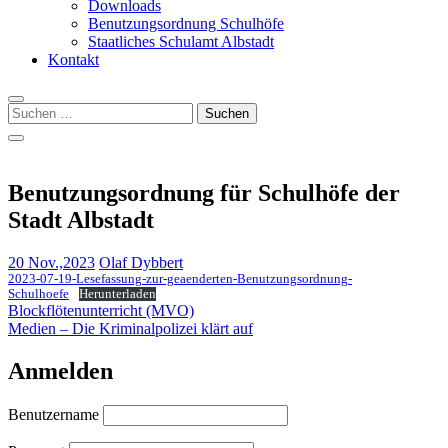
Downloads
Benutzungsordnung Schulhöfe
Staatliches Schulamt Albstadt
Kontakt
Suchen
nach:
Benutzungsordnung für Schulhöfe der
Stadt Albstadt
20 Nov.,2023
Olaf Dybbert
2023-07-19-Lesefassung-zur-geaenderten-Benutzungsordnung-
Schulhoefe
Herunterladen
Beitragsnavigation
Blockflötenunterricht (MVO)
Medien – Die Kriminalpolizei klärt auf
Anmelden
Benutzername