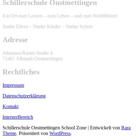
Schillerschule Onstmettingen
Ein Ort zum Lernen – zum Leben – und zum Wohlfühlen!
Starke Eltern – Starke Kinder – Starke Schule
Adresse
Johannes-Raster-Straße 4
72461 Albstadt-Onstmettingen
Rechtliches
Impressum
Datenschutzerklärung
Kontakt
InternerBereich
Schillerschule Onstmettingen
School Zone | Entwickelt von
Rara
Theme
. Präsentiert von
WordPress
.