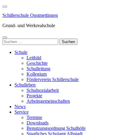
Zum
Inhalt
Schillerschule Onstmettingen
springen
(Enter
Grund- und Werkrealschule
drücken)
Suchen
nach:
Schule
Leitbild
Geschichte
Schulleitung
Kollegium
Förderverein Schillerschule
Schulleben
Schulsozialarbeit
Projekte
Arbeitsgemeinschaften
News
Service
Termine
Downloads
Benutzungsordnung Schulhöfe
Staatliches Schulamt Albstadt