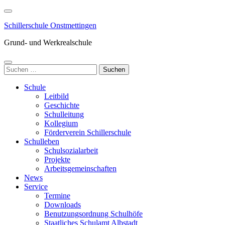
Zum
Inhalt
Schillerschule Onstmettingen
springen
(Enter
Grund- und Werkrealschule
drücken)
Suchen
nach:
Schule
Leitbild
Geschichte
Schulleitung
Kollegium
Förderverein Schillerschule
Schulleben
Schulsozialarbeit
Projekte
Arbeitsgemeinschaften
News
Service
Termine
Downloads
Benutzungsordnung Schulhöfe
Staatliches Schulamt Albstadt