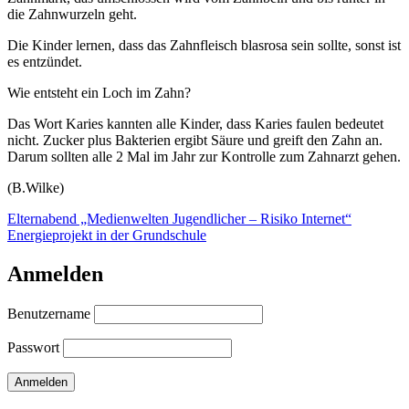
die Zahnwurzeln geht.
Die Kinder lernen, dass das Zahnfleisch blasrosa sein sollte, sonst ist
es entzündet.
Wie entsteht ein Loch im Zahn?
Das Wort Karies kannten alle Kinder, dass Karies faulen bedeutet
nicht. Zucker plus Bakterien ergibt Säure und greift den Zahn an.
Darum sollten alle 2 Mal im Jahr zur Kontrolle zum Zahnarzt gehen.
(B.Wilke)
Beitragsnavigation
Elternabend „Medienwelten Jugendlicher – Risiko Internet“
Energieprojekt in der Grundschule
Anmelden
Benutzername
Passwort