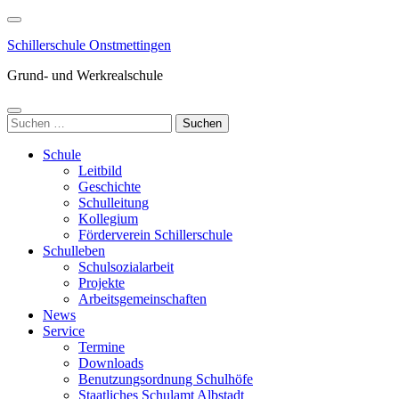
Zum
Inhalt
Schillerschule Onstmettingen
springen
(Enter
Grund- und Werkrealschule
drücken)
Suchen
nach:
Schule
Leitbild
Geschichte
Schulleitung
Kollegium
Förderverein Schillerschule
Schulleben
Schulsozialarbeit
Projekte
Arbeitsgemeinschaften
News
Service
Termine
Downloads
Benutzungsordnung Schulhöfe
Staatliches Schulamt Albstadt