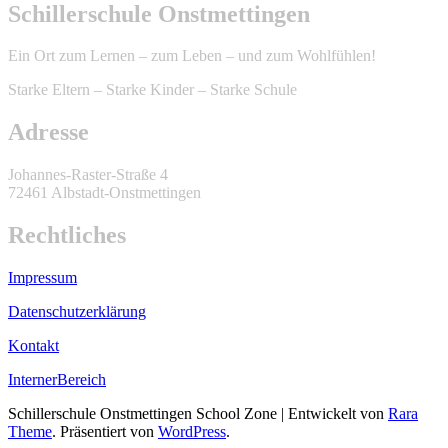
Schillerschule Onstmettingen
Ein Ort zum Lernen – zum Leben – und zum Wohlfühlen!
Starke Eltern – Starke Kinder – Starke Schule
Adresse
Johannes-Raster-Straße 4
72461 Albstadt-Onstmettingen
Rechtliches
Impressum
Datenschutzerklärung
Kontakt
InternerBereich
Schillerschule Onstmettingen
School Zone | Entwickelt von
Rara
Theme
. Präsentiert von
WordPress
.