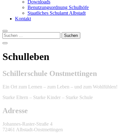
Downloads
Benutzungsordnung Schulhöfe
Staatliches Schulamt Albstadt
Kontakt
Suchen
nach:
Schulleben
Schillerschule Onstmettingen
Ein Ort zum Lernen – zum Leben – und zum Wohlfühlen!
Starke Eltern – Starke Kinder – Starke Schule
Adresse
Johannes-Raster-Straße 4
72461 Albstadt-Onstmettingen