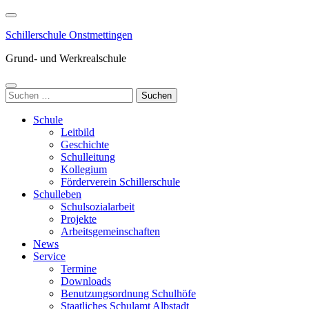
Zum
Inhalt
Schillerschule Onstmettingen
springen
(Enter
Grund- und Werkrealschule
drücken)
Suchen
nach:
Schule
Leitbild
Geschichte
Schulleitung
Kollegium
Förderverein Schillerschule
Schulleben
Schulsozialarbeit
Projekte
Arbeitsgemeinschaften
News
Service
Termine
Downloads
Benutzungsordnung Schulhöfe
Staatliches Schulamt Albstadt