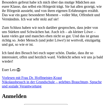
Besonders gefreut habe ich mich über das mutige Mädchen aus
eurer Klasse, das selbst ein Hörgerät trägt. Sie hat allen gezeigt, wie
ihr Hörgerät aussieht, und von ihren eigenen Erfahrungen erzählt.
Das war ein ganz besonderer Moment – voller Mut, Offenheit und
Verständnis. Ich war sehr stolz auf sie!
Zum Schluss haben wir noch darüber gesprochen, dass jeder von
uns Stärken und Schwächen hat. Auch ich – als kleiner Löwe –
kann vieles gut und manches eben nicht so gut. Und das ist genau
richtig so. Jeder Mensch (und jeder Löwe!) ist wertvoll, einzigartig
und gut, so wie er ist.
Ich fand den Besuch bei euch super schön. Danke, dass ihr so
interessiert, offen und herzlich ward. Vielleicht sehen wir uns ja bald
wieder!
Euer Leo 🦁
Beitragsnavigation
Vorlesen mit Frau Dr. Hoffmeister-Kraut
Nikolausbesuch in der Grundschule – gelebtes Brauchtum, Sprache
und soziale Verantwortung
Anmelden