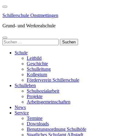
Zum
Inhalt
Schillerschule Onstmettingen
springen
(Enter
Grund- und Werkrealschule
drücken)
Suchen
nach:
Schule
Leitbild
Geschichte
Schulleitung
Kollegium
Förderverein Schillerschule
Schulleben
Schulsozialarbeit
Projekte
Arbeitsgemeinschaften
News
Service
Termine
Downloads
Benutzungsordnung Schulhöfe
Staatliches Schulamt Albstadt