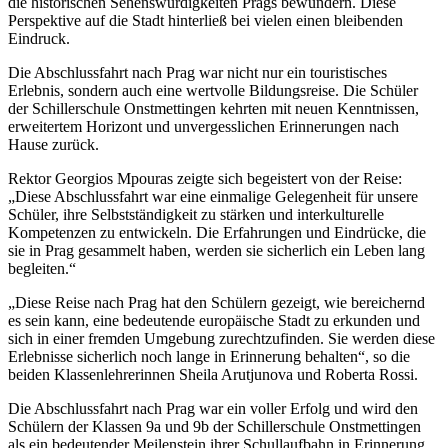
die historischen Sehenswürdigkeiten Prags bewundern. Diese
Perspektive auf die Stadt hinterließ bei vielen einen bleibenden
Eindruck.
Die Abschlussfahrt nach Prag war nicht nur ein touristisches
Erlebnis, sondern auch eine wertvolle Bildungsreise. Die Schüler
der Schillerschule Onstmettingen kehrten mit neuen Kenntnissen,
erweitertem Horizont und unvergesslichen Erinnerungen nach
Hause zurück.
Rektor Georgios Mpouras zeigte sich begeistert von der Reise:
„Diese Abschlussfahrt war eine einmalige Gelegenheit für unsere
Schüler, ihre Selbstständigkeit zu stärken und interkulturelle
Kompetenzen zu entwickeln. Die Erfahrungen und Eindrücke, die
sie in Prag gesammelt haben, werden sie sicherlich ein Leben lang
begleiten.“
„Diese Reise nach Prag hat den Schülern gezeigt, wie bereichernd
es sein kann, eine bedeutende europäische Stadt zu erkunden und
sich in einer fremden Umgebung zurechtzufinden. Sie werden diese
Erlebnisse sicherlich noch lange in Erinnerung behalten“, so die
beiden Klassenlehrerinnen Sheila Arutjunova und Roberta Rossi.
Die Abschlussfahrt nach Prag war ein voller Erfolg und wird den
Schülern der Klassen 9a und 9b der Schillerschule Onstmettingen
als ein bedeutender Meilenstein ihrer Schullaufbahn in Erinnerung