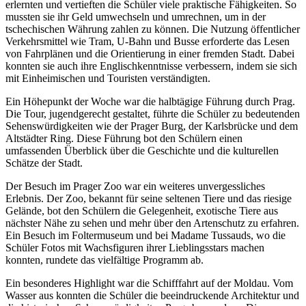
erlernten und vertieften die Schüler viele praktische Fähigkeiten. So
mussten sie ihr Geld umwechseln und umrechnen, um in der
tschechischen Währung zahlen zu können. Die Nutzung öffentlicher
Verkehrsmittel wie Tram, U-Bahn und Busse erforderte das Lesen
von Fahrplänen und die Orientierung in einer fremden Stadt. Dabei
konnten sie auch ihre Englischkenntnisse verbessern, indem sie sich
mit Einheimischen und Touristen verständigten.
Ein Höhepunkt der Woche war die halbtägige Führung durch Prag.
Die Tour, jugendgerecht gestaltet, führte die Schüler zu bedeutenden
Sehenswürdigkeiten wie der Prager Burg, der Karlsbrücke und dem
Altstädter Ring. Diese Führung bot den Schülern einen
umfassenden Überblick über die Geschichte und die kulturellen
Schätze der Stadt.
Der Besuch im Prager Zoo war ein weiteres unvergessliches
Erlebnis. Der Zoo, bekannt für seine seltenen Tiere und das riesige
Gelände, bot den Schülern die Gelegenheit, exotische Tiere aus
nächster Nähe zu sehen und mehr über den Artenschutz zu erfahren.
Ein Besuch im Foltermuseum und bei Madame Tussauds, wo die
Schüler Fotos mit Wachsfiguren ihrer Lieblingsstars machen
konnten, rundete das vielfältige Programm ab.
Ein besonderes Highlight war die Schifffahrt auf der Moldau. Vom
Wasser aus konnten die Schüler die beeindruckende Architektur und