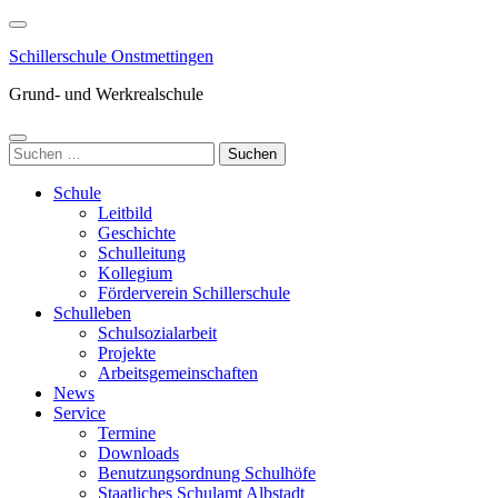
Zum
Inhalt
Schillerschule Onstmettingen
springen
(Enter
Grund- und Werkrealschule
drücken)
Suchen
nach:
Schule
Leitbild
Geschichte
Schulleitung
Kollegium
Förderverein Schillerschule
Schulleben
Schulsozialarbeit
Projekte
Arbeitsgemeinschaften
News
Service
Termine
Downloads
Benutzungsordnung Schulhöfe
Staatliches Schulamt Albstadt