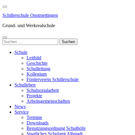
Zum
Inhalt
Schillerschule Onstmettingen
springen
(Enter
Grund- und Werkrealschule
drücken)
Suchen
nach:
Schule
Leitbild
Geschichte
Schulleitung
Kollegium
Förderverein Schillerschule
Schulleben
Schulsozialarbeit
Projekte
Arbeitsgemeinschaften
News
Service
Termine
Downloads
Benutzungsordnung Schulhöfe
Staatliches Schulamt Albstadt