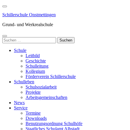
Zum
Inhalt
Schillerschule Onstmettingen
springen
(Enter
Grund- und Werkrealschule
drücken)
Suchen
nach:
Schule
Leitbild
Geschichte
Schulleitung
Kollegium
Förderverein Schillerschule
Schulleben
Schulsozialarbeit
Projekte
Arbeitsgemeinschaften
News
Service
Termine
Downloads
Benutzungsordnung Schulhöfe
Staatliches Schulamt Albstadt