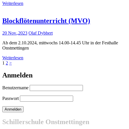
Weiterlesen
Blockflötenunterricht (MVO)
20 Nov.,2023
Olaf Dybbert
Ab dem 2.10.2024, mittwochs 14.00-14.45 Uhr in der Festhalle
Onstmettingen
Weiterlesen
Seitennummerierung
Seite
Seite
1
2
>
der
Anmelden
Beiträge
Benutzername
Passwort
Schillerschule Onstmettingen