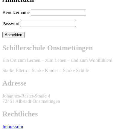
Benutzername
Passwort
Schillerschule Onstmettingen
Ein Ort zum Lernen – zum Leben – und zum Wohlfühlen!
Starke Eltern – Starke Kinder – Starke Schule
Adresse
Johannes-Raster-Straße 4
72461 Albstadt-Onstmettingen
Rechtliches
Impressum