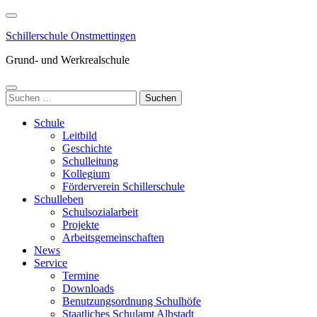
Zum
Inhalt
Schillerschule Onstmettingen
springen
(Enter
Grund- und Werkrealschule
drücken)
Suchen
nach:
Schule
Leitbild
Geschichte
Schulleitung
Kollegium
Förderverein Schillerschule
Schulleben
Schulsozialarbeit
Projekte
Arbeitsgemeinschaften
News
Service
Termine
Downloads
Benutzungsordnung Schulhöfe
Staatliches Schulamt Albstadt