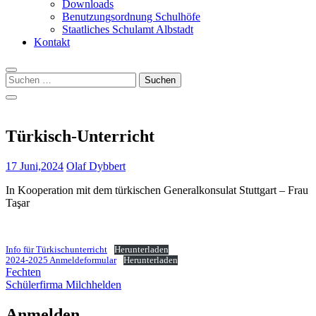
Downloads
Benutzungsordnung Schulhöfe
Staatliches Schulamt Albstadt
Kontakt
Suchen
nach:
Türkisch-Unterricht
17 Juni,2024
Olaf Dybbert
In Kooperation mit dem türkischen Generalkonsulat Stuttgart – Frau
Taşar
Info für Türkischunterricht
Herunterladen
2024-2025 Anmeldeformular
Herunterladen
Beitragsnavigation
Fechten
Schülerfirma Milchhelden
Anmelden