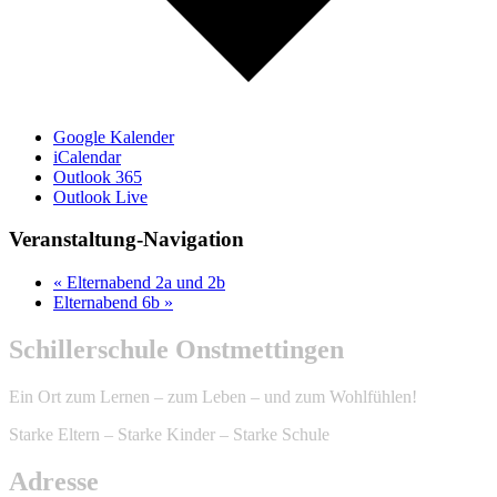
Google Kalender
iCalendar
Outlook 365
Outlook Live
Veranstaltung-Navigation
«
Elternabend 2a und 2b
Elternabend 6b
»
Schillerschule Onstmettingen
Ein Ort zum Lernen – zum Leben – und zum Wohlfühlen!
Starke Eltern – Starke Kinder – Starke Schule
Adresse