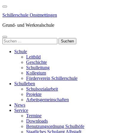
Zum
Inhalt
Schillerschule Onstmettingen
springen
(Enter
Grund- und Werkrealschule
drücken)
Suchen
nach:
Schule
Leitbild
Geschichte
Schulleitung
Kollegium
Förderverein Schillerschule
Schulleben
Schulsozialarbeit
Projekte
Arbeitsgemeinschaften
News
Service
Termine
Downloads
Benutzungsordnung Schulhöfe
Staatliches Schulamt Albstadt