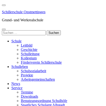
Zum
Inhalt
Schillerschule Onstmettingen
springen
(Enter
Grund- und Werkrealschule
drücken)
Suchen
nach:
Schule
Leitbild
Geschichte
Schulleitung
Kollegium
Förderverein Schillerschule
Schulleben
Schulsozialarbeit
Projekte
Arbeitsgemeinschaften
News
Service
Termine
Downloads
Benutzungsordnung Schulhöfe
Staatliches Schulamt Albstadt