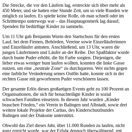
Die Strecke, die vor den Läufern lag, erstreckte sich über mehr als
450 Meter, und sie hatten eine Stunde Zeit, um so viele Runden wie
möglich zu laufen. Es spielte keine Rolle, ob man schnell oder im
Schritttempo unterwegs war – das Hauptaugenmerk lag darauf,
Spenden für bedürftige Kinder zu sammeln.
Um 11 Uhr gab Benjamin Wurm den Startschuss für den ersten
Lauf, bei dem Firmen, Behörden, Vereine sowie Einzelläuferinnen
und Einzelläufer antraten. Anschließend, um 13 Uhr, waren die
jungen Läuferinnen und Läufer an der Reihe. Der Spaßfaktor wurde
durch bunte Puder erhöht, die für Farbe sorgten. Diejenigen, die
lieber etwas weniger bunt laufen wollten, konnten die linke Gasse
nutzen, um eine „neutrale Zone“ zu durchqueren. Wer nichts gegen
eine farbliche Veränderung seines Outfits hatte, konnte sich in der
rechten Gasse mit geworfenem Puder verschönern lassen.
Der gesamte Erlös dieses großartigen Events geht zu 100 Prozent an
Organisationen, die sich für benachteiligte Kinder in sozial
schwachen Familien einsetzen. In diesem Jahr wurden „Kinder
brauchen Frieden,“ ein Verein in Balingen und Albstadt, sowie drei
weitere lokale Projekte der Caritas, des Kinderschutzbundes
Balingen und der Diakonie unterstützt.
Obwohl das Ziel dieses Jahr, über 11.000 Runden zu laufen, nicht
ganz erreicht wurde, war der Erfolg dennoch überwältigend, mit