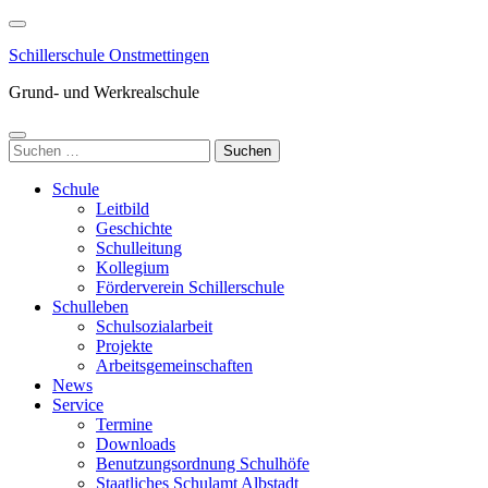
Zum
Inhalt
Schillerschule Onstmettingen
springen
(Enter
Grund- und Werkrealschule
drücken)
Suchen
nach:
Schule
Leitbild
Geschichte
Schulleitung
Kollegium
Förderverein Schillerschule
Schulleben
Schulsozialarbeit
Projekte
Arbeitsgemeinschaften
News
Service
Termine
Downloads
Benutzungsordnung Schulhöfe
Staatliches Schulamt Albstadt