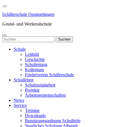
Zum
Inhalt
Schillerschule Onstmettingen
springen
(Enter
Grund- und Werkrealschule
drücken)
Suchen
nach:
Schule
Leitbild
Geschichte
Schulleitung
Kollegium
Förderverein Schillerschule
Schulleben
Schulsozialarbeit
Projekte
Arbeitsgemeinschaften
News
Service
Termine
Downloads
Benutzungsordnung Schulhöfe
Staatliches Schulamt Albstadt