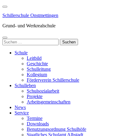
Zum
Inhalt
Schillerschule Onstmettingen
springen
(Enter
Grund- und Werkrealschule
drücken)
Suchen
nach:
Schule
Leitbild
Geschichte
Schulleitung
Kollegium
Förderverein Schillerschule
Schulleben
Schulsozialarbeit
Projekte
Arbeitsgemeinschaften
News
Service
Termine
Downloads
Benutzungsordnung Schulhöfe
Staatliches Schulamt Albstadt